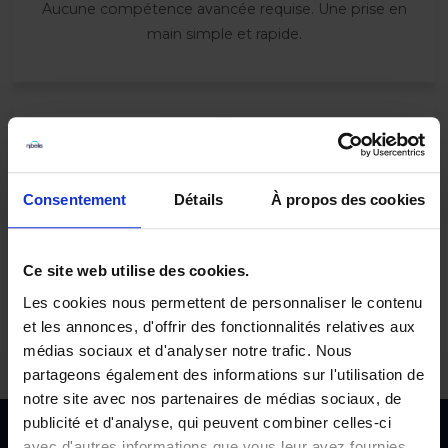
Aucune compétence avancée requise. Une prise en
main simple et rapide.
Consentement
Détails
À propos des cookies
Suivi clair et centralisé
Ce site web utilise des cookies.
Remboursez les frais plus rapidement grâce à des
données structurées, prêtes à être traitées
Les cookies nous permettent de personnaliser le contenu
et les annonces, d'offrir des fonctionnalités relatives aux
médias sociaux et d'analyser notre trafic. Nous
partageons également des informations sur l'utilisation de
notre site avec nos partenaires de médias sociaux, de
publicité et d'analyse, qui peuvent combiner celles-ci
avec d'autres informations que vous leur avez fournies